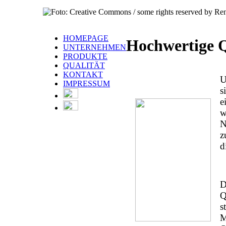
HOMEPAGE
Hochwertige Q
UNTERNEHMEN
PRODUKTE
QUALITÄT
KONTAKT
U
IMPRESSUM
s
e
w
N
z
d
D
Q
s
M