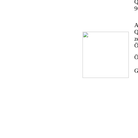
Q
9
A
Q
Ö
Ö
G